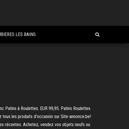
BIERES LES BAINS
lanc Patins à Roulettes. EUR 99,95. Patins Roulettes
 tous les produits d'occasion sur Site-annonce.be!
onces récentes. Achetez, vendez vos objets neufs ou