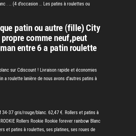
. ... (4 d’occasion ... Les patins à roulettes ou
e patin ou autre (fille) City
s propre comme neuf,peut
eman entre 6 a patin roulette
e blanc sur Cdiscount ! Livraison rapide et économies
in a roulette lanière de nous avons d'autres patins à
34-37 gris/rouge/blanc. 62,47 €. Rollers et patins à
... ROOKIE Rollers Rookie Rookie forever rainbow Blanc
ers et patins à roulettes, ses platines, ses roues de